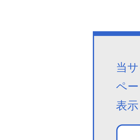
当サ
ペー
表示